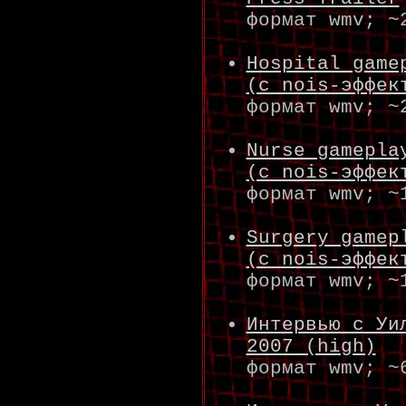
формат wmv; ~
Hospital game
(с nois-эффек
формат wmv; ~
Nurse gamepla
(с nois-эффек
формат wmv; ~
Surgery gamep
(с nois-эффек
формат wmv; ~
Интервью с Уи
2007 (high)
формат wmv; ~