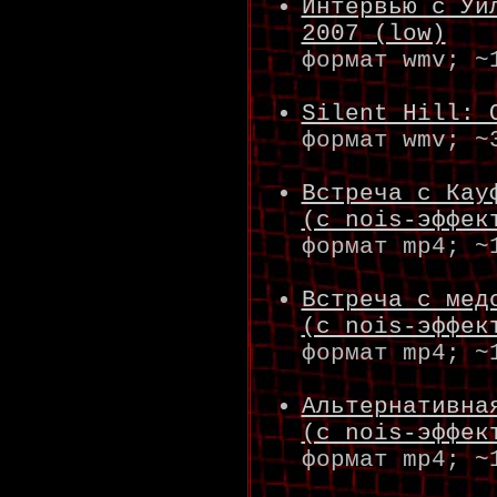
Интервью с Уи
2007 (low)
формат wmv; ~
Silent Hill: 
формат wmv; ~
Встреча с Кау
(с nois-эффек
формат mp4; ~
Встреча с мед
(с nois-эффек
формат mp4; ~
Альтернативна
(с nois-эффек
формат mp4; ~