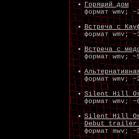
Горящий дом
формат wmv; ~
Встреча с Кау
формат wmv; ~
Встреча с мед
формат wmv; ~
Альтернативна
формат wmv; ~
Silent Hill O
формат wmv; ~
Silent Hill O
Debut trailer
формат mwv; ~