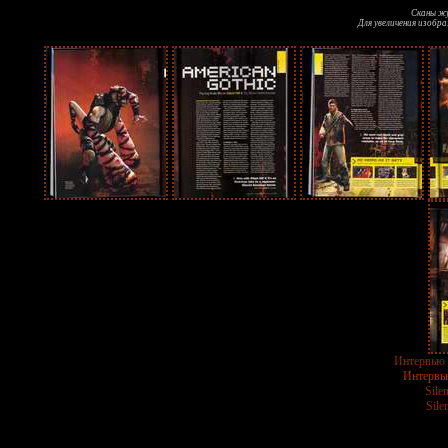
Сканы ж
Для увеличения изобр
Интервью 
Интервь
Sile
Sile