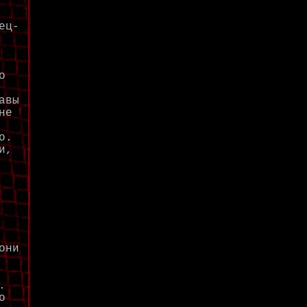
ец-
о
авы
не
о.
и,
они
.
о