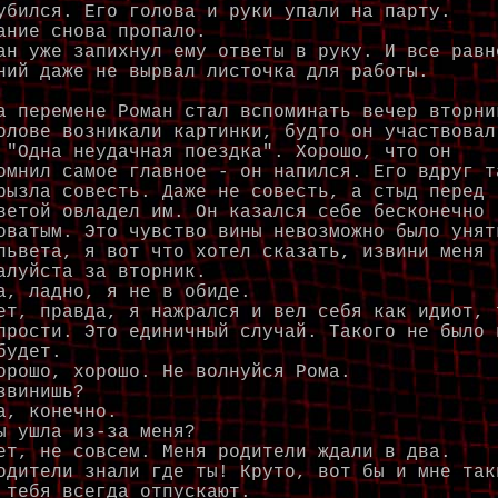
убился. Его голова и руки упали на парту.
ание снова пропало.
ан уже запихнул ему ответы в руку. И все равн
ний даже не вырвал листочка для работы.
перемене Роман стал вспоминать вечер вторни
олове возникали картинки, будто он участвовал
 "Одна неудачная поездка". Хорошо, что он
омнил самое главное - он напился. Его вдруг т
рызла совесть. Даже не совесть, а стыд перед
ветой овладел им. Он казался себе бесконечно
оватым. Это чувство вины невозможно было унят
львета, я вот что хотел сказать, извини меня
алуйста за вторник.
а, ладно, я не в обиде.
ет, правда, я нажрался и вел себя как идиот, 
прости. Это единичный случай. Такого не было 
будет.
орошо, хорошо. Не волнуйся Рома.
звинишь?
а, конечно.
ы ушла из-за меня?
ет, не совсем. Меня родители ждали в два.
одители знали где ты! Круто, вот бы и мне так
 тебя всегда отпускают.