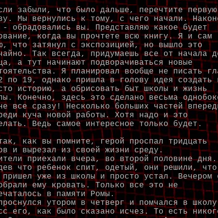
и забыли, что было дальше, перечтите первую
ву. Мы вернулись к тому, с чего начали. Након
 - обрадовались вы. Представляю какое будет
ование, когда вы прочтете всю книгу. Я и сам
ю, что затянул с экспозицией, но вышло это
чайно. Так всегда, придумаешь все от начала д
ца, а тут начинают подворачиваться новые
тоятельства. Я планировал вообще не писать гл
2 по 19, однако пришла в голову идея создать 
сто историю, а обрисовать быт школы и жизнь
лы. Конечно, здесь это сделано весьма однобок
не все сразу! Несколько больших частей вперед
реди куча новой работы. Хотя надо и это
елать. Ведь самое интересное только будет.
к, как вы помните, герой проспал тридцать
ов и вырезал из своей жизни среду.
ители приехали вчера, во второй половине дня.
дев что ребенок спит, одетый, они решили, что
 пришел уже из школы и просто устал. Вечером 
обрали ему кровать. Только все это не
ечаталось в памяти Ромы.
проснулся утором в четверг и помчался в школу
сс его, как было сказано исчез. То есть никог