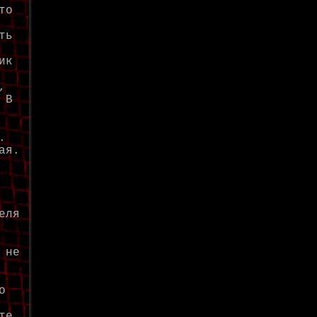
то
ть
ик
,
 В
.
ая.
еля
 не
о
те