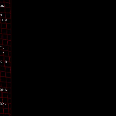
ры.
л.
 не
".
 -
к в
ень
ах,