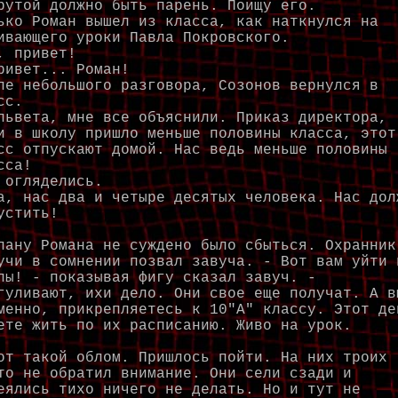
рутой должно быть парень. Поищу его.
ько Роман вышел из класса, как наткнулся на
ивающего уроки Павла Покровского.
, привет!
ривет... Роман!
ле небольшого разговора, Созонов вернулся в
сс.
львета, мне все объяснили. Приказ директора,
и в школу пришло меньше половины класса, этот
сс отпускают домой. Нас ведь меньше половины
сса!
 огляделись.
а, нас два и четыре десятых человека. Нас дол
устить!
ну Романа не суждено было сбыться. Охранник
учи в сомнении позвал завуча. - Вот вам уйти 
лы! - показывая фигу сказал завуч. -
гуливают, ихи дело. Они свое еще получат. А в
менно, прикрепляетесь к 10"А" классу. Этот де
ете жить по их расписанию. Живо на урок.
 такой облом. Пришлось пойти. На них троих
то не обратил внимание. Они сели сзади и
еялись тихо ничего не делать. Но и тут не