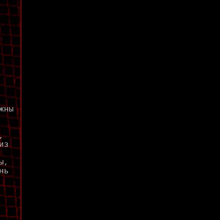
жны
,
из
ы,
нь