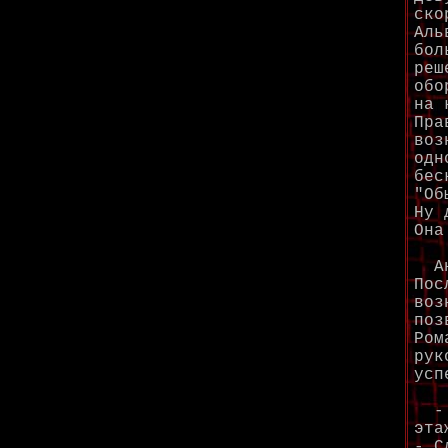
ско
Аль
бол
реш
обо
на 
Пра
воз
одн
бес
"Об
Ну 
Она
Ана
Пос
воз
поз
Ром
рук
усп
- Е
эта
- С