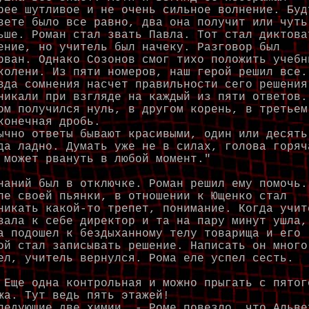
рее шутливое и не очень сильное волнение. Буд
вете было все равно, два она получит или чуть
ьше. Роман стал звать Павла. Тот стал диктова
ение, но учитель был начеку. Разговор был
рван. Однако Созонов смог тихо положить учебн
колени. Из пяти номеров, наш герой решил все.
вда сомнения насчет правильности сего решения
никали при взгляде на каждый из пяти ответов.
ом получился нуль, в другом корень, в третьем
конечная дробь.
ычно ответы бывают красивыми, один или десять
да ладно. Думать уже не в силах, голова горяч
 может рвануть в любой момент."
ний был в отключке. Роман решил ему помочь.
ле своей пьянки, в отношении к Ющенко стал
никать какой-то трепет, понимание. Когда учит
вала к себе директор и та на пару минут ушла,
а подошел к бездыханному телу товарища и его
ой стал записывать решение. Написать он много
ел, учитель вернулся. Рома еле успел сесть.
ще одна контрольная и можно прыгать с пятог
жа. Тут ведь пять этажей!
ледующие две химии. - Роме повезло, что Альве