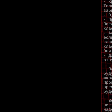
- К
Тол
заб
- О
- П
Пос
кла
- А
есл
кла
кла
Они
- Д
отп
Пла
буд
шко
Про
вре
буд
Вот
ник
над