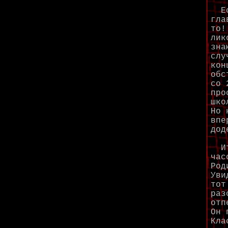
Есл
гла
то!
лик
зна
слу
кон
обс
со 
про
шко
Но 
впе
дод
Ита
час
Род
Уви
тот
раз
отп
Он 
Кла