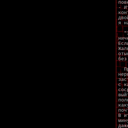
пов
- И
кон
дво
я н
"Эт
нич
Есл
Жал
оты
без
Про
нер
зас
с к
сос
вый
пол
как
поч
В и
мин
даж