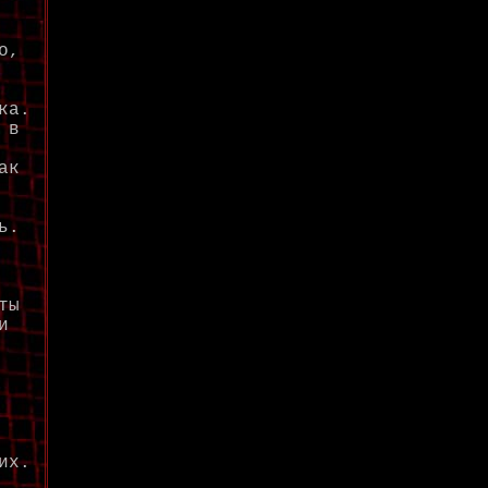
о,
ка.
 в
ак
ь.
ты
и
их.