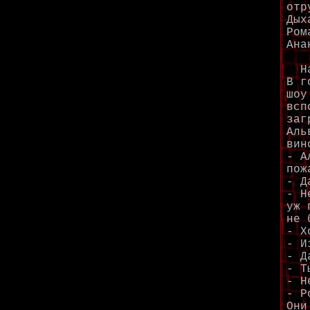
отр
Дых
Ром
Ана
На 
В г
шоу
всп
заг
Аль
вин
- А
пож
- Д
- Н
уж 
не 
- Х
- И
- Д
- Т
- Н
- Р
Они