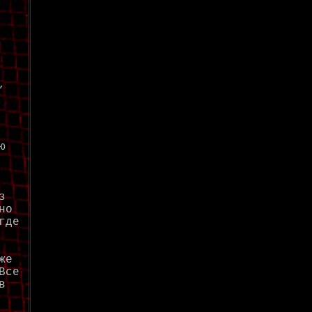
,
ю
з
но
где
же
Все
в