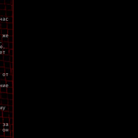
час
 же
.
ю.
ет
 от
ние
му
 за
 он