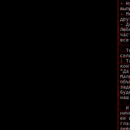
- Н
вып
- М
дру
- Д
Люб
час
все
Теп
сел
- Т
кон
"Да
Мал
объ
зад
буд
наш
И о
нич
ее 
гла
дев