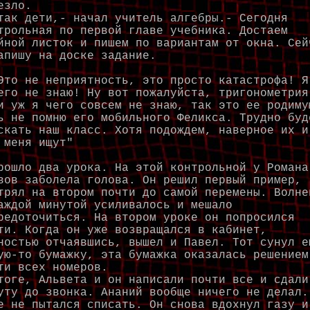
езло.
так дети,- начал учитель алгебры.- Сегодня
трольная по первой главе учебника. Достаем
йной листок и пишем по вариантам от окна. Сей
апишу на доске задание.
о не неприятность, это просто катастрофа! Я
его не знаю! Ну вот пожалуйста, тригонометрия
и уж я чего совсем не знаю, так это ее родиму
ь не помню его мобильного Феликса. Трудно буд
скать наш класс. Хотя подождем, наверное их и
 меня ищут"
шло два урока. На этой контрольной у Романа
вов заболела голова. Он решил первый пример,
трял на втором почти до самой перемены. Волне
аждой минутой усиливалось и мешало
редоточиться. На втором уроке он попросился
ти. Когда он уже возвращался в кабинет,
ностью отчаявшись, вышел и Павел. Тот сунул е
ую-то бумажку, эта бумажка оказалась решением
ти всех номеров.
тоге, Альвета и он написали почти все и сдали
уту до звонка. Ананий вообще ничего не делал.
е не пытался списать. Он снова вдохнул газу и