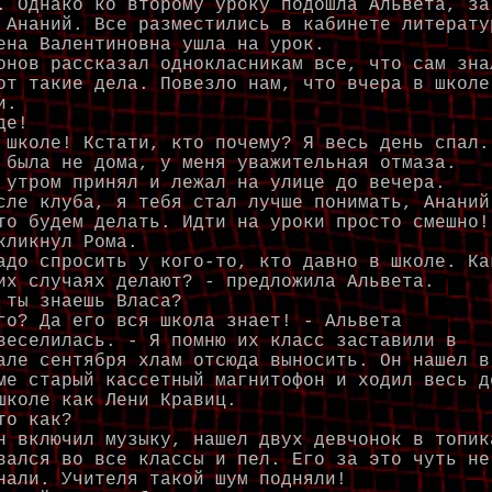
. Однако ко второму уроку подошла Альвета, за
 Ананий. Все разместились в кабинете литерату
ена Валентиновна ушла на урок.
онов рассказал однокласникам все, что сам зна
от такие дела. Повезло нам, что вчера в школе
и.
де!
 школе! Кстати, кто почему? Я весь день спал.
 была не дома, у меня уважительная отмаза.
 утром принял и лежал на улице до вечера.
сле клуба, я тебя стал лучше понимать, Ананий
то будем делать. Идти на уроки просто смешно!
кликнул Рома.
адо спросить у кого-то, кто давно в школе. Ка
их случаях делают? - предложила Альвета.
 ты знаешь Власа?
го? Да его вся школа знает! - Альвета
веселилась. - Я помню их класс заставили в
але сентября хлам отсюда выносить. Он нашел в
ме старый кассетный магнитофон и ходил весь д
школе как Лени Кравиц.
то как?
н включил музыку, нашел двух девчонок в топик
вался во все классы и пел. Его за это чуть не
нали. Учителя такой шум подняли!