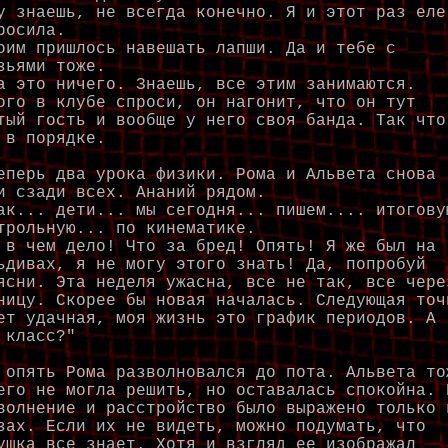
у знаешь, не всегда конечно. Я и этот раз еле
росила.
оим пришлось навешать лапши. Да и тебе с
зьями тоже.
а это ничего. Знаешь, все этим занимаются.
ого в клубе спроси, он нагонит, что он тут
тый гость и вообще у него своя банда. Так что
 в порядке.
ерь два урока физики. Рома и Альвета снова
и сзади всех. Ананий рядом.
ак... дети... мы сегодня... пишем.... итогову
трольную... по кинематике.
 в чем дело! Что за бред! Опять! Я же был на
ьдивах, я не могу этого знать! Да, попробуй
ясни. Эта неделя ужасна, все не так, все чере
ницу. Скорее бы новая началась. Следующая точ
ет удачная, моя жизнь это график периодов. А 
 класс?"
пять Рома разволновался до пота. Альвета то
его не могла решить, но оставалась спокойна. 
волнение и расстройство было выражено только 
зах. Если их не видеть, можно подумать, что
ушка все знает. Хотя и взгляд ее изображал