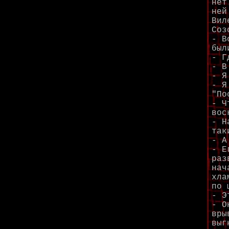
нет
ней
Вил
Соз
- В
был
- Г
- В
- Я
- Я
"По
- Ч
вос
- Н
так
- А
- Е
раз
нач
хла
по 
- Э
- О
вры
выг