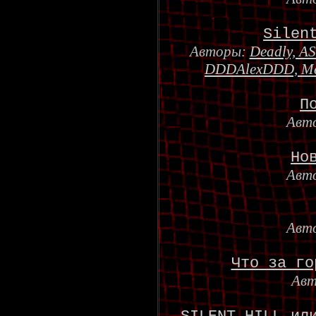
Silen
Авторы:
Deadly, AS
DDDAlexDDD, Metal
П
Авт
Но
Авт
Авт
Что за го
Ав