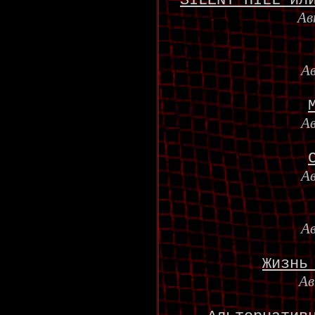
SILENT HILL ил
Ав
А
А
А
А
Жизнь
А