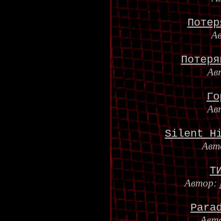
Потер
А
Потеря
Ав
Го
Ав
Silent H
Авт
Т
Автор:
Para
Авт