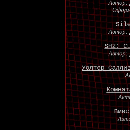
Автор:
Оформ
Sil
Автор:
SH2: С
Автор:
Уолтер Салли
А
Комнат
Авт
Вмес
Авт