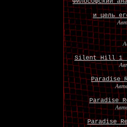
Философский ан
и цель ег
Авт
А
Silent Hill 1 
Ав
Paradise 
Авт
Paradise R
Авт
Paradise R