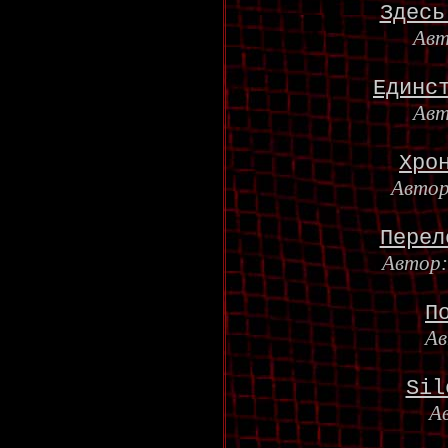
Здесь
Ав
Единс
Ав
Хро
Авто
Перел
Автор
П
А
Sil
А