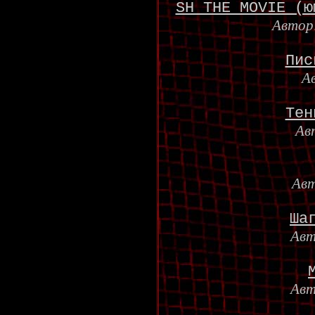
SH THE MOVIE (ю
Автор
Пис
А
Тен
Ав
Ав
Ша
Ав
Ав