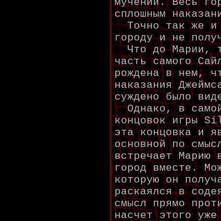
мучений. Весь го
сплошным наказан
Точно так же и 
городу и не полу
Что до Марии, т
часть самого Сай
рождена в нем, ч
наказания Джеймс
суждено было вид
Однако, в самой
концовок игры Si
эта концовка и я
основной по смыс
встречает Марию 
город вместе. Мо
которую он получ
раскаялся в соде
смысл прямо прот
насчет этого уже