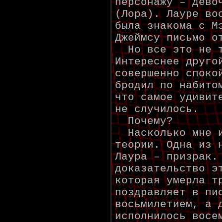
персонажу – дево
(Лора). Лауре во
была знакома с М
Джеймсу письмо о
Но все это не т
Интереснее друго
совершенно споко
бродил по набито
что самое удивит
не случилось.
Почему?
Насколько мне и
теории. Одна из 
Лаура – призрак.
доказательство э
которая умерла т
поздравляет в пи
восьмилетием, а 
исполнилось восе