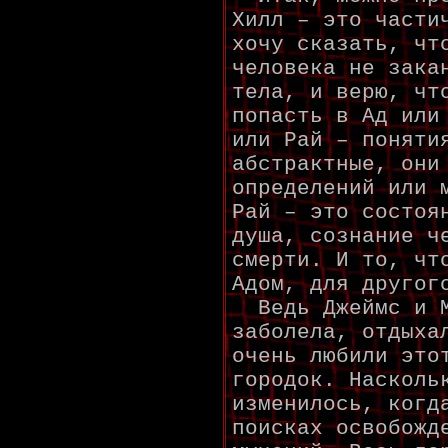
Хилл – это части
хочу сказать, чт
человека не зака
тела, и верю, чт
попасть в Ад или
или Рай – поняти
абстрактные, они
определений или 
Рай – это состоя
душа, сознание ч
смерти. И то, чт
Адом, для другог
Ведь Джеймс и М
заболела, отдыха
очень любили это
городок. Насколь
изменилось, когд
поисках освобожд