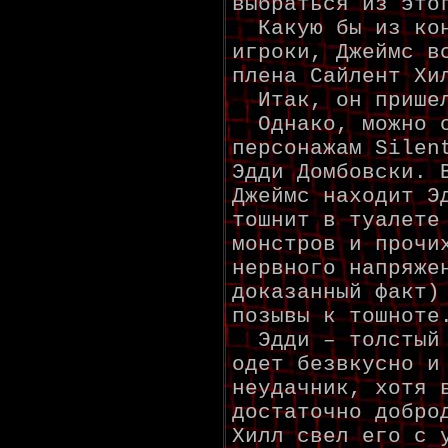
выбраться из это
Какую бы из кон
игроки, Джеймс в
плена Сайлент Хи
Итак, он пришел
Однако, можно о
персонажам Silen
Эдди Домбовски. 
Джеймс находит Э
тошнит в туалете
монстров и прочи
нервного напряже
доказанный факт)
позывы к тошноте
Эдди – толстый 
одет безвкусно и
неудачник, хотя 
достаточно добро
Хилл свел его с 