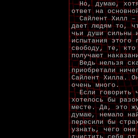
Но, думаю, хотя
ответ на основно
Сайлент Хилл – 
дает людям то, ч
чьи души сильны 
испытания этого 
свободу, те, кто
получают наказан
Ведь нельзя ска
приобретали ниче
Сайлент Хилла. О
очень много.
Если говорить ч
хотелось бы разо
месте. Да, это ж
думаю, немало на
пересили бы стра
узнать, чего они
очистить себя от