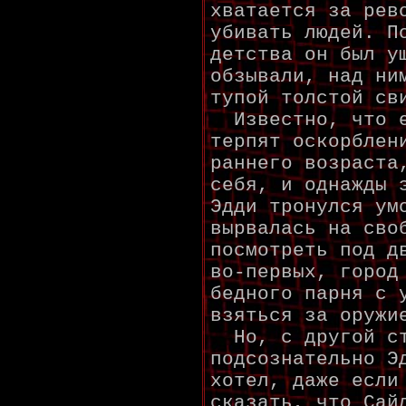
хватается за рев
убивать людей. П
детства он был у
обзывали, над ни
тупой толстой св
Известно, что е
терпят оскорблен
раннего возраста
себя, и однажды 
Эдди тронулся ум
вырвалась на сво
посмотреть под д
во-первых, город
бедного парня с 
взяться за оружи
Но, с другой ст
подсознательно Э
хотел, даже если
сказать, что Сай