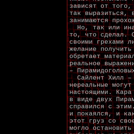
зависят от того,
так выразиться, 
занимаются прохо
Но, так или ина
то, что сделал. 
своими грехами л
желание получить
обретает материа
реальное выражен
– Пирамидоголовы
Сайлент Хилл – 
нереальные могут
настоящими. Кара
в виде двух Пира
справился с этим
и покаялся, и ка
этот груз со сво
могло остановить