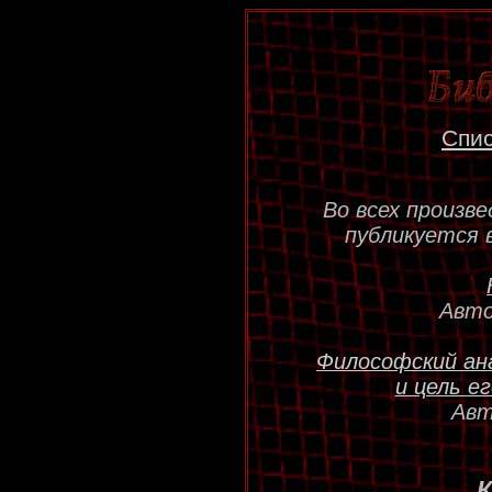
Спис
Во всех произв
публикуется 
Авт
Философский анал
и цель е
Авт