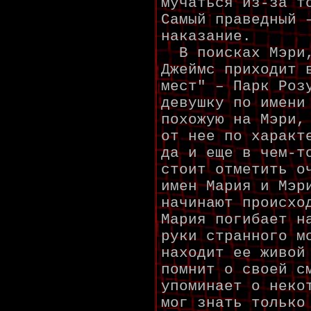
мучаться из-за т
Самый праведный 
наказание.
В поисках Мэри,
Джеймс приходит 
мест" – Парк Роз
девушку по имени
похожую на Мэри,
от нее по характ
да и еще в чем-т
стоит отметить о
имен Мария и Мэр
начинают происхо
Мария погибает н
руки странного м
находит ее живой
помнит о своей с
упоминает о неко
мог знать только