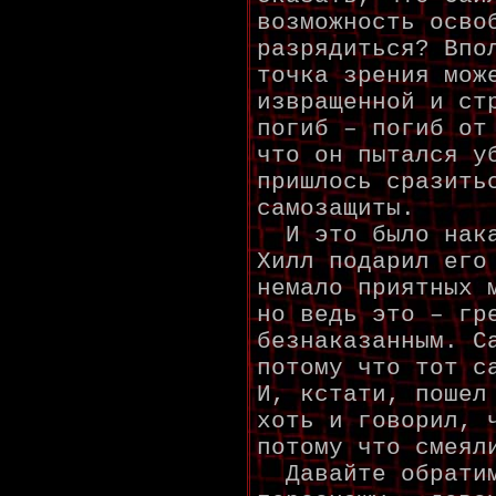
возможность осво
разрядиться? Впо
точка зрения мож
извращенной и ст
погиб – погиб от
что он пытался у
пришлось сразить
самозащиты.
И это было нака
Хилл подарил его
немало приятных 
но ведь это – гр
безнаказанным. С
потому что тот с
И, кстати, пошел
хоть и говорил, 
потому что смеял
Давайте обратим