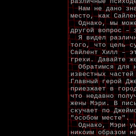
различные психод
Нам не дано зна
место, как Сайле
Однако, мы може
другой вопрос – 
Я видел различн
того, что цель с
Сайлент Хилл – э
грехи. Давайте ж
Обратимся для н
известных частей
Главный герой Дж
приезжает в горо
что недавно полу
жены Мэри. В пис
скучает по Джейм
"особом месте".
Однако, Мэри ум
никоим образом н