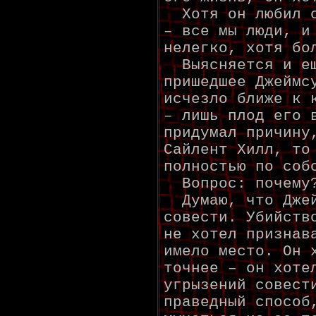
Хотя он любил с
– все мы люди, и
нелегко, хотя бо
Выясняется и ещ
пришедшее Джеймс
исчезло ближе к 
– лишь плод его 
придумал причину
Сайлент Хилл, то
полностью по соб
Вопрос: почему
Думаю, что Джей
совести. Убийств
не хотел признав
имело место. Он 
точнее – он хоте
угрызений совест
праведный способ