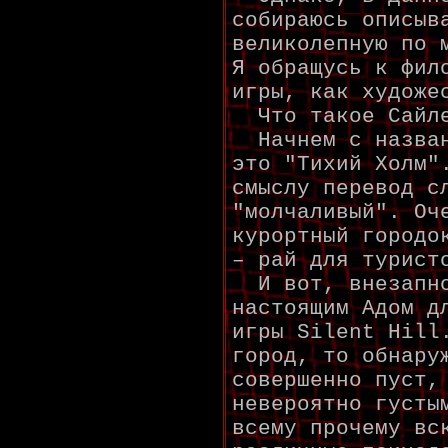
собираюсь описыв
великолепную по 
Я обращусь к фил
игры, как художе
Что такое Сайле
Начнем с назван
это "Тихий Холм"
смыслу перевод с
"молчаливый". Оч
курортный городо
– рай для турист
И вот, внезапно
настоящим Адом д
игры Silent Hill
город, то обнару
совершенно пуст,
невероятно густы
всему прочему вс