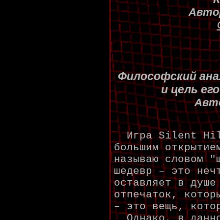
Авто
Философский анали
и цель ег
Авт
Игра Silent Hil
большим открытие
называю словом "
шедевр – это неч
оставляет в душе
отпечаток, котор
– это вещь, кото
Однако, в данно