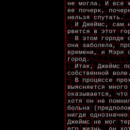
не могла. И все 
ее почерк, почер
нельзя спутать.
И Джеймс, сам н
рвется в этот го
В этом городе о
она заболела, пр
времени, и Мэри 
город.
Итак, Джеймс по
собственной воле
В процессе прох
выясняется много
оказывается, что
хотя он не помни
больна (предполо
нигде однозначно
Джеймс не мог те
его жизнь, он хо