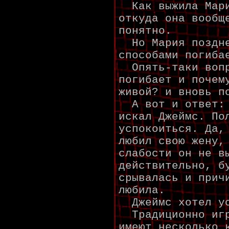
Как выжила Мари
откуда она вообщ
понятно.
Но Мария поздне
способами погиба
Опять-таки вопр
погибает и почем
живой? и вновь п
А вот и ответ: 
искал Джеймс. По
успокоиться. Да,
любил свою жену,
слабости он не в
действительно, б
срывалась и прич
любила.
Джеймс хотел ус
Традиционно игр
имеют несколько 