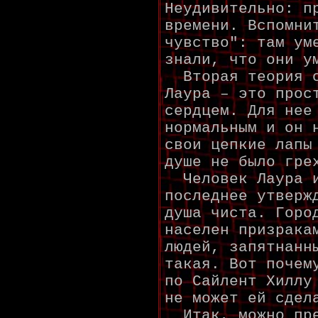
Неудивительно: п
времени. Вспомни
чувство": там ум
знали, что они у
Вторая теория с
Лаура – это прос
сердцем. Для нее
нормальным и он 
свои цепкие лапы
душе не было гре
Человек Лаура и
последнее утверж
душа чиста. Горо
населен призрака
людей, запятнанн
такая. Вот почем
по Сайлент Хиллу
не может ей сдел
Итак, можно пре